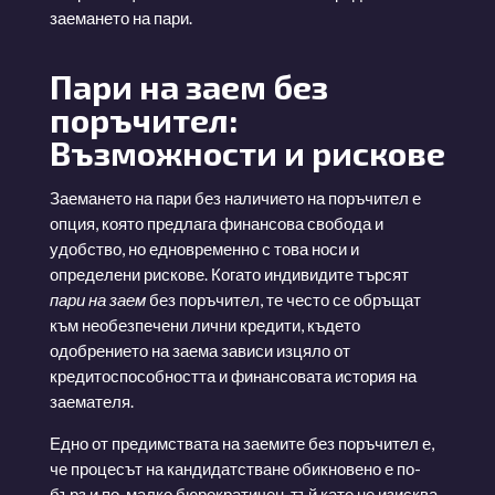
заемането на пари.
Пари на заем без
поръчител:
Възможности и рискове
Заемането на пари без наличието на поръчител е
опция, която предлага финансова свобода и
удобство, но едновременно с това носи и
определени рискове. Когато индивидите търсят
пари на заем
без поръчител, те често се обръщат
към необезпечени лични кредити, където
одобрението на заема зависи изцяло от
кредитоспособността и финансовата история на
заемателя.
Едно от предимствата на заемите без поръчител е,
че процесът на кандидатстване обикновено е по-
бърз и по-малко бюрократичен, тъй като не изисква