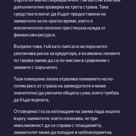
допълнителни проверки на трета страна. Така
средствата могат да бъдат предоставени на
заемателя за по-кратко време, което е
изключително полезно при спешна нужда от
финансови ресурси.
Въпреки това, тъй като липсата на поръчител
увеличава риска за кредитора, е възможно лихвите
по такива заеми да са по-високи в сравнение с
заемите с поръчител.
Тази повишена лихва отразява поемането на по-
голям риск от страна на заемодателя и може
значително да увеличи общата сума, която трябва
да бъде върната.
Отговорността за изплащане на заема пада изцяло
върху заемателя, което означава, че при
невъзможност да се справи с плащанията,
заемателят може да попадне в неблагоприятна