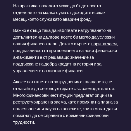
На практика, началото може да бъде просто
отделянето на малка сума от доходите всякак
месец, която служи като авариен фонд.
Важно е също така да избягвате натрупването на
допълнителни дългове, което би могло да усложни
вашия финансов план. Докато върнете
пари на заем
,
предпазливостта при поемането на нови финансови
ангажименти е от решаващо значение за
поддържане на добра кредитна история и за
управлението на личните финанси.
Ако се натъкнете на затруднения с плащането, не
отлагайте да се консултирате със заемодателя си.
Много финансови институции предлагат опции за
реструктуриране на заема, като промяна на плана за
погасяване или пауза на вноските, които могат да ви
помогнат да се справите с временни финансови
трудности.