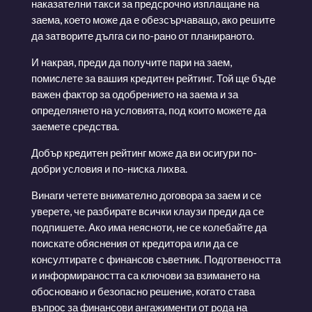
наказателни такси за предсрочно изплащане на
заема, което може да е обезсърчаващо, ако решите
да затворите дълга си по-рано от планираното.
И накрая, преди да получите пари на заем,
помислете за вашия кредитен рейтинг. Той ще бъде
важен фактор за одобрението на заема и за
определянето на условията, под които можете да
заемете средства.
Добър кредитен рейтинг може да ви осигури по-
добри условия и по-ниска лихва.
Винаги четете внимателно договора за заем и се
уверете, че разбирате всички клаузи преди да се
подпишете. Ако има неясноти, не се колебайте да
поискате обяснения от кредитора или да се
консултирате с финансов съветник. Подготвеността
и информираността са ключови за взимането на
обосновано и безопасно решение, когато става
въпрос за финансови ангажименти от рода на