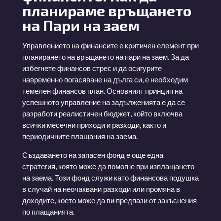
планираме връщането
на Пари на заем
Управлението на финансите е критичен елемент при
планирането на връщането на пари на заем. За да
избегнете финансов стрес и да осигурите
навременно погасяване на дълга си, е необходим
темелен финансов план. Основният принцип на
успешното управление на задълженията е да се
разработи реалистичен бюджет, който включва
всички месечни приходи и разходи, както и
периодичните плащания на заема.
Създаването на запасен фонд е още една
стратегия, която може да помогне при изплащането
на заема. Този фонд служи като финансова подушка
в случай на неочаквани разходи или промяна в
доходите, което може да ви предпази от закъснения
по плащанията.