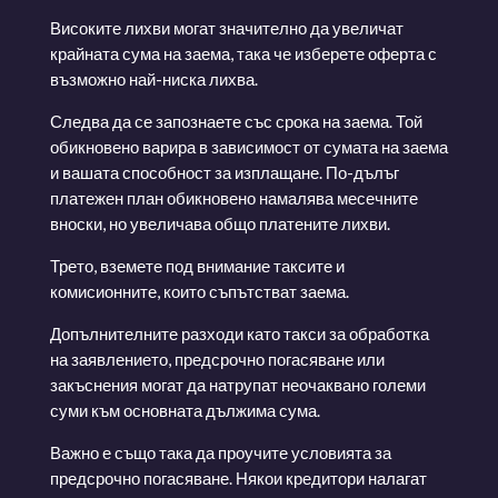
Високите лихви могат значително да увеличат
крайната сума на заема, така че изберете оферта с
възможно най-ниска лихва.
Следва да се запознаете със срока на заема. Той
обикновено варира в зависимост от сумата на заема
и вашата способност за изплащане. По-дълъг
платежен план обикновено намалява месечните
вноски, но увеличава общо платените лихви.
Трето, вземете под внимание таксите и
комисионните, които съпътстват заема.
Допълнителните разходи като такси за обработка
на заявлението, предсрочно погасяване или
закъснения могат да натрупат неочаквано големи
суми към основната дължима сума.
Важно е също така да проучите условията за
предсрочно погасяване. Някои кредитори налагат