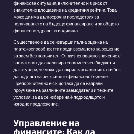
финансова ситуация, включително и в риск от
значително влошаване на кредитния рейтинг. Това
може да има дългосрочни последствия за
получаването на бъдещо финансиране и за общото
финансово здраве на индивида.
Съществено е да се извърши пълна оценка на
платежоспособността преди вземането на решение
за заем без поръчител. От жизненоважно значение е
заемателят да анализира своя месечен бюджет и
да се увери, че може да покрие задълженията си без
да подлага на риск своето финансово бъдеще.
Препоръчително е също така да се направи
проучване на различните заемодатели и техните
условия, за да се избере най-подходящото и
изгодно предложение.
Управление на
финансите: Как да