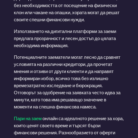
без необходимостта от посещение на физически
клон или чакане на опашки, хората могат да решат
своите спешни финансови нужди.
Използването на дигитални платформи за заеми
предлага прозрачност и лесен достъп до цялата
необходима информация.
Потенциалните заематели могат лесно да сравнят
условията на различни кредитори, да прочетат
мнения и отзиви от други клиенти и да направят
информиран избор, всичко това без излишно
времезатратно изследване и бюрокрация.
Отговорът за одобрение на заявката често идва за
минути, като това има решаващо значение в
моменти на спешна финансова намеса.
Пари на заем
онлайн са идеалното решение за хора,
които ценят своето време и търсят бързи
финансови решения. Разнообразието от оферти