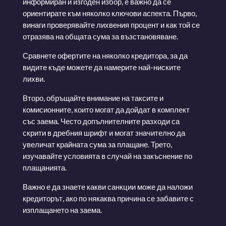
информиран и изгоден избор, е важно да се
ориентирате към няколко ключови аспекта. Първо,
винаги проверявайте лихвения процент и как той се
отразява на общата сума за възстановяване.
Сравнете офертите на няколко кредитора, за да
видите къде можете да намерите най-ниските
лихви.
Второ, обръщайте внимание на таксите и
комисионните, които могат да дойдат в комплект
със заема. Често допълнителните разходи са
скрити в дребния шрифт и могат значително да
увеличат крайната сума за плащане. Трето,
изучавайте условията в случай на закъснение по
плащанията.
Важно е да знаете какви санкции може да наложи
кредиторът, ако по някаква причина се забавите с
изплащането на заема.