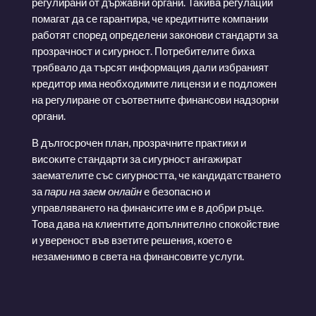
регулирани от държавни органи. Такива регулации
помагат да се гарантира, че кредитните компании
работят според определени законови стандарти за
прозрачност и сигурност. Потребителите биха
трябвало да търсят информация дали избраният
кредитор има необходимите лицензи и е подложен
на регулиране от съответните финансови надзорни
органи.
В дългосрочен план, прозрачните практики и
високите стандарти за сигурност ангажират
заемателите със сигурността, че кандидатстването
за
пари на заем онлайн
е безопасно и
управляването на финансите им е в добри ръце.
Това дава на клиентите допълнително спокойствие
и увереност във взетите решения, което е
незаменимо в света на финансовите услуги.