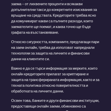
заема – от лихвените проценти и всякакви
допълнителни такси до конкретните изисквания за
връщане на средствата. Кредиторите трябва ясно
да комуникират какви са пълните разходи, които
заемателите ще поемат, и каква точно ще бъде
графата на възстановяване.
Относно сигурността, компаниите, предлагащи пари
на заем онлайн, трябва да използват напреднали
технологии за защита на личните и финансови
данни на клиентите си.
Важно е да се търси информация за мерките, които
онлайн кредиторите прилагат за криптиране и
защита на трансферираната информация, както и за
тяхната политика относно поверителността и
обработката на личните данни.
Освен това, банките и други финансови институции,
предоставящи онлайн заеми, обикновено са