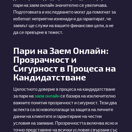
пари на заем онлайн значително се увеличава.
Подготовката и изследването могат да помогнат за
избегнат неприятни изненади и да гарантират, че
заемът ще служи на вашите финансови цели, а не
да се превърне в тежест.
Пари на Заем Онлайн:
Прозрачност и
Сигурност в Процеса на
Кандидатстване
Цялостното доверие в процеса на кандидатстване
за пари на
заем онлайн
се базира на изключително
важните понятия прозрачност и сигурност. Тези два
аспекта са основополагащи за защита на личните
данни на клиентите и гарантиране на честни
условия на заемане. Прозрачността включва ясно и
точно представяне на всички условия свързани със